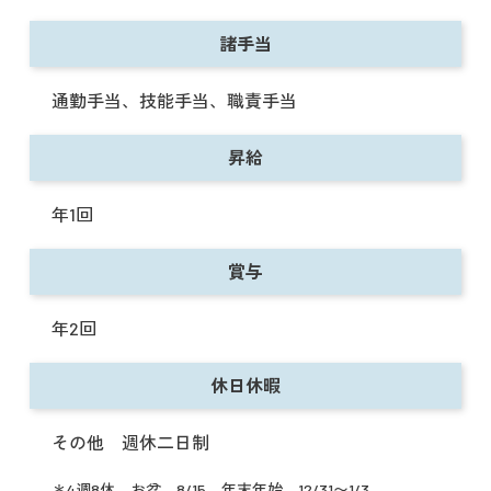
諸手当
通勤手当、技能手当、職責手当
昇給
年1回
賞与
年2回
休日休暇
その他 週休二日制
＊4週8休，お盆 8/15，年末年始 12/31〜1/3