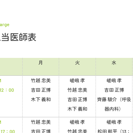
harge
担当医師表
月
火
水
M
竹越 忠美
嵯峨 孝
嵯峨 孝
12：00
吉田 正博
竹越 忠美
吉田 正博
木下 義和
吉田 正博
齊藤 駿介
（呼吸
木下 義和
器内科）
M
竹越 忠美
嵯峨 孝
嵯峨 孝
17：00
吉田 正博
竹越 忠美
松田 航平
（13：