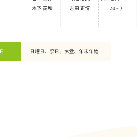
木下 義和
吉田 正博
30～）
日
日曜日、祭日、お盆、年末年始