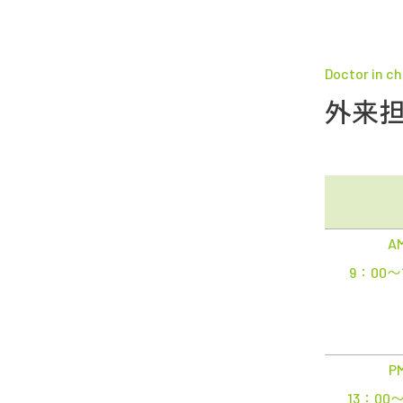
Doctor in c
外来
A
9：00〜
P
13：00〜