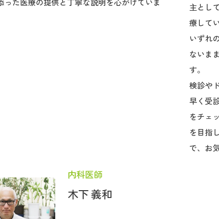
添った医療の提供と丁寧な説明を心がけていま
主とし
療して
いずれ
ないま
す。
検診や
早く受
をチェッ
を目指
で、お
内科医師
木下 義和