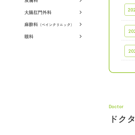
皮膚科
202
大腸肛門外科
麻酔科
（ペインクリニック）
202
眼科
202
Doctor
ドク