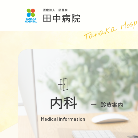
Tanaka Hosp
内科
診療案内
Medical information