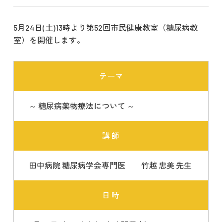
5月24日(土)13時より第52回市民健康教室（糖尿病教
室）を開催します。
テーマ
～ 糖尿病薬物療法について ～
講 師
田中病院 糖尿病学会専門医 竹越 忠美 先生
日 時