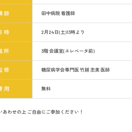
講 師
田中病院 看護師
日 時
2月24日(土)13時より
場 所
3階 会議室(エレベータ前)
監 修
糖尿病学会専門医 竹越 忠美 医師
費 用
無料
いあわせの上 ご自由にご参加ください！