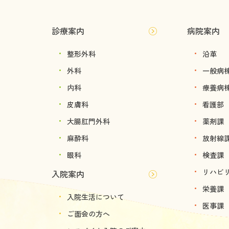
診療案内
病院案内
整形外科
沿革
外科
一般病
内科
療養病
皮膚科
看護部
大腸肛門外科
薬剤課
麻酔科
放射線
眼科
検査課
リハビ
入院案内
栄養課
入院生活について
医事課
ご面会の方へ