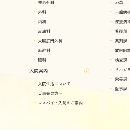
整形外科
沿革
外科
一般病
内科
療養病
皮膚科
看護部
大腸肛門外科
薬剤課
麻酔科
放射線
眼科
検査課
リハビ
入院案内
栄養課
入院生活について
医事課
ご面会の方へ
レスパイト入院のご案内